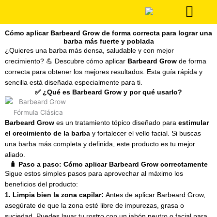
Ir
al
contenido
Cómo aplicar Barbeard Grow de forma correcta para lograr una
barba más fuerte y poblada
¿Quieres una barba más densa, saludable y con mejor
crecimiento? 💪 Descubre cómo aplicar
Barbeard Grow
de forma
correcta para obtener los mejores resultados. Esta guía rápida y
sencilla está diseñada especialmente para ti.
✅ ¿Qué es Barbeard Grow y por qué usarlo?
Barbeard Grow
es un tratamiento tópico diseñado para
estimular
el crecimiento de la barba
y fortalecer el vello facial. Si buscas
una barba más completa y definida, este producto es tu mejor
aliado.
🧴 Paso a paso: Cómo aplicar Barbeard Grow correctamente
Sigue estos simples pasos para aprovechar al máximo los
beneficios del producto:
1. Limpia bien la zona capilar:
Antes de aplicar Barbeard Grow,
asegúrate de que la zona esté libre de impurezas, grasa o
suciedad. Puedes lavar tu rostro con un jabón neutro o facial para