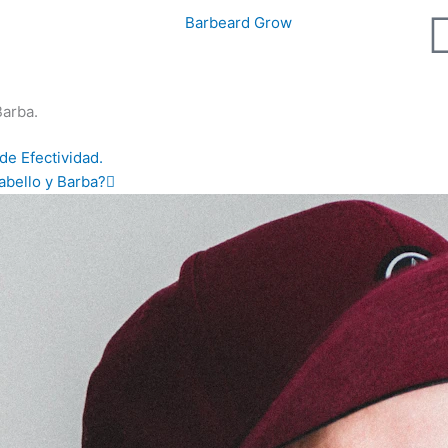
Barba.
Next
de Efectividad.
abello y Barba?