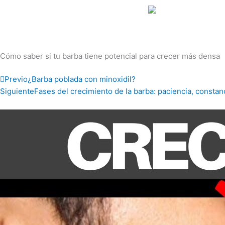
Ir
al
contenido
Cómo saber si tu barba tiene potencial para crecer más densa
Prev
Previo
¿Barba poblada con minoxidil?
Siguiente
Fases del crecimiento de la barba: paciencia, constanc