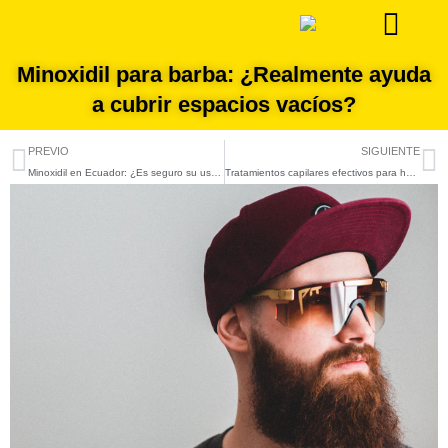
Ir
al
contenido
Minoxidil para barba: ¿Realmente ayuda
a cubrir espacios vacíos?
Prev
N
PREVIO
SIGUIENTE
Minoxidil en Ecuador: ¿Es seguro su uso sin registro sanitario?
Tratamientos capilares efectivos para hombres con alopecia androgenética